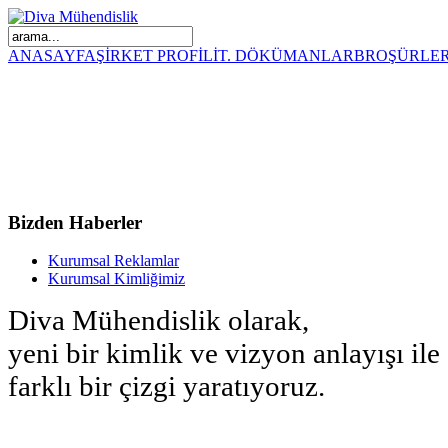
x
ANASAYFA
ŞİRKET PROFİLİ
T. DÖKÜMANLAR
BROŞÜRLE
Bizden
Haberler
Kurumsal Reklamlar
Kurumsal Kimliğimiz
Diva Mühendislik olarak,
yeni bir kimlik ve vizyon anlayışı ile
farklı bir çizgi yaratıyoruz.